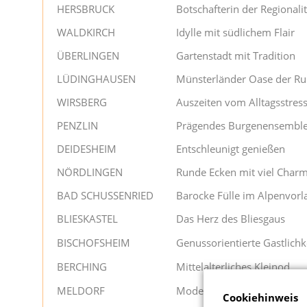
HERSBRUCK
Botschafterin der Regionalit
WALDKIRCH
Idylle mit südlichem Flair
ÜBERLINGEN
Gartenstadt mit Tradition
LÜDINGHAUSEN
Münsterländer Oase der R
WIRSBERG
Auszeiten vom Alltagsstres
PENZLIN
Prägendes Burgenensembl
DEIDESHEIM
Entschleunigt genießen
NÖRDLINGEN
Runde Ecken mit viel Char
BAD SCHUSSENRIED
Barocke Fülle im Alpenvorl
BLIESKASTEL
Das Herz des Bliesgaus
BISCHOFSHEIM
Genussorientierte Gastlichk
BERCHING
Mittelalterliches Kleinod
MELDORF
Moderne trifft Tradition
Cookiehinweis