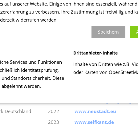
rort
2015
www.badessen.de
s auf unserer Website. Einige von ihnen sind essenziell, währen
tzererfahrung zu verbessern. Ihre Zustimmung ist freiwillig und k
2016
www.spalt.de
ederzeit widerrufen werden.
2017
www.schneverdingen.de
Speichern
2017
www.maikammer.de
2018
www.badwimpfen.de
Drittanbieter-Inhalte
2018
www.michelstadt.de
liche Services und Funktionen
Inhalte von Dritten wie z.B. 
2018
www.schwetzingen.de
hließlich Identitätsprüfung,
oder Karten von OpenStreetM
t und Standortsicherheit. Diese
en“
2018
www.zwingenberg.de
t abgelehnt werden.
2020
www.homberg-efze.de
lität
2021
www.stollberg-erzgebirge.
erk Deutschland
2022
www.neustadt.eu
2023
www.selfkant.de