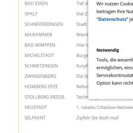
BAD ESSEN
Tief durchatmen im Sole-Ku
Wir nutzen Cookie
beitragen Ihre Nu
SPALT
Viel Zeit für Geschmack
"
Datenschutz
" j
SCHNEVERDINGEN
Stadt im Heide-Paradies
MAIKAMMER
Weinkultur im Erlebnisland
BAD WIMPFEN
Hier lebt Geschichte
Notwendig
MICHELSTADT
Bürgerstadt pflegt Tradition
Tools, die wesent
SCHWETZINGEN
Kurpfälzische Flaniermeile
ermöglichen, einsc
Servicekontinuitä
ZWINGENBERG
Die Stadt im „Frühlingsgart
Option kann nich
HOMBERG EFZE
Reformationsstadt Hessens
STOLLBERG ERZGB.
Technologie trifft Lebensqua
NEUSTADT
1. lokales Cittaslow-Netzw
SELFKANT
Zipfeln Sie doch mal!