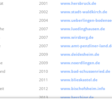
ät
2001
www.hersbruck.de
2002
www.stadt-waldkirch.de
2004
www.ueberlingen-bodense
uhe
2007
www.luedinghausen.de
s
2007
www.wirsberg.de
e
2007
www.amt-penzliner-land.d
2009
www.deidesheim.de
me
2009
www.noerdlingen.de
and
2010
www.bad-schussenried.de
2011
www.blieskastel.de
eit
2012
www.bischofsheim.info
2013
www.berching.de
2015
www.meldorf-nordsee.de