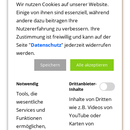
Wir nutzen Cookies auf unserer Website.
einigen Jahren mit verschiedenen
Einige von ihnen sind essenziell, während
Produktionen in Maikammer erfolgreich zu
andere dazu beitragen Ihre
Gast. Dies wird nun intensiviert und so
Nutzererfahrung zu verbessern. Ihre
werden noch mehr Menschen über die
Zustimmung ist freiwillig und kann auf der
Kultur zusammengebracht.
Seite "
Datenschutz
" jederzeit widerrufen
werden.
„Die Zusammenarbeit ist ein sichtbares
Zeichen des guten Miteinanders der beiden
Speichern
Alle akzeptieren
cittaslow-Gemeinden im Herzen der Pfalz“,
freut sich Maikammers Bürgermeister Karl
Notwendig
Drittanbieter-
Schäfer, dass das „heitere Theater mit Herz“
Inhalte
Tools, die
künftig als „Boulevardtheater Deidesheim-
Inhalte von Dritten
wesentliche
Maikammer“ firmiert. „Neben unseren
wie z.B. Videos von
Services und
großen Festen schaffen die
YouTube oder
Funktionen
Kulturveranstaltungen in der Stadthalle
Karten von
ermöglichen,
‚Paradiesgarten‘ und anderswo in der Stadt