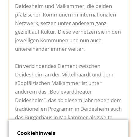
Deidesheim und Maikammer, die beiden
Kontakt
pfälzischen Kommunen im internationalen
Netzwerk, setzen unter anderem ganz
Impressu
gezielt auf Kultur. Diese vernetzen sie in den
jeweiligen Kommunen und nun auch
Datenschu
untereinander immer weiter.
Suche
Ein verbindendes Element zwischen
Deidesheim an der Mittelhaardt und dem
südpfälzischen Maikammer ist unter
anderem das „Boulevardtheater
Deidesheim“, das ab diesem Jahr neben dem
traditionellen Programm in Deidesheim auch
das Bürgerhaus in Maikammer als zweite
feste Spielstätte ins Programm nimmt.
Cookiehinweis
Theaterleiter Boris Stjelja ist bereits seit