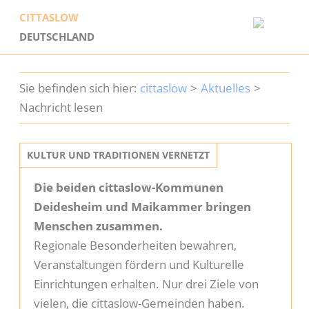
CITTASLOW
DEUTSCHLAND
Startseite
cittaslow
Aktuelles
Cittaslow
Nachricht lesen
Geschichte
KULTUR UND TRADITIONEN VERNETZT
Mitglieder
Die beiden cittaslow-Kommunen
Deidesheim und Maikammer bringen
Dabei sein
Menschen zusammen.
Regionale Besonderheiten bewahren,
Aktuelles
Veranstaltungen fördern und Kulturelle
Einrichtungen erhalten. Nur drei Ziele von
Service
vielen, die cittaslow-Gemeinden haben.