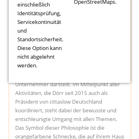
OpenStreetMaps.
einschließlich
die Möglichkeit, sich zu treffen,
Identitätsprüfung,
auszutauschen oder inspirieren zu lassen“,
Servicekontinuität
erklärt Deidesheims Bürgermeister Manfred
und
Dörr.
Standortsicherheit.
Diese Option kann
Cittaslow ist, so betont Dörr, das
nicht abgelehnt
internationale Markenzeichen für
werden.
Gemeinden, deren Ziel höchstmögliche
Lebensqualität für Bürger, Gäste und
Unternehmer darstellt. Im Mittelpunkt aller
Aktivitäten, die Dörr seit 2015 auch als
Präsident von cittaslow Deutschland
koordiniert, steht dabei der bewusste und
entschleunigte Umgang mit allen Themen.
Das Symbol dieser Philosophie ist die
orangefarbene Schnecke, die auf ihrem Haus