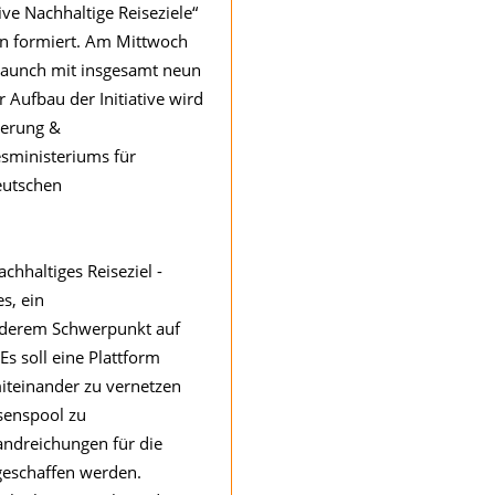
tive Nachhaltige Reiseziele“
en formiert. Am Mittwoch
 Launch mit insgesamt neun
 Aufbau der Initiative wird
gerung &
sministeriums für
eutschen
achhaltiges Reiseziel -
es, ein
nderem Schwerpunkt auf
s soll eine Plattform
miteinander zu vernetzen
senspool zu
andreichungen für die
 geschaffen werden.