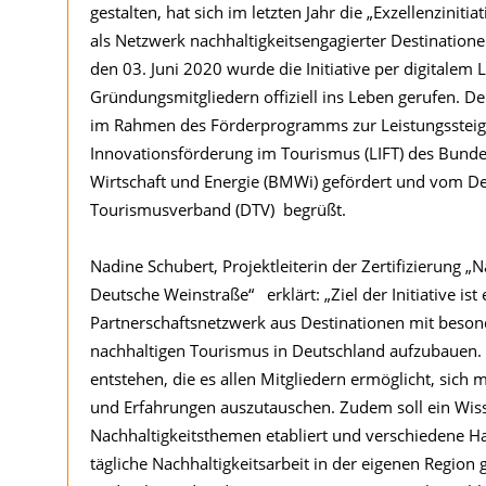
gestalten, hat sich im letzten Jahr die „Exzellenzinitia
als Netzwerk nachhaltigkeitsengagierter Destination
den 03. Juni 2020 wurde die Initiative per digitalem
Gründungsmitgliedern offiziell ins Leben gerufen. Der
im Rahmen des Förderprogramms zur Leistungsstei
Innovationsförderung im Tourismus (LIFT) des Bunde
Wirtschaft und Energie (BMWi) gefördert und vom D
Tourismusverband (DTV) begrüßt.
Nadine Schubert, Projektleiterin der Zertifizierung „N
Deutsche Weinstraße“ erklärt: „Ziel der Initiative ist 
Partnerschaftsnetzwerk aus Destinationen mit beso
nachhaltigen Tourismus in Deutschland aufzubauen. E
entstehen, die es allen Mitgliedern ermöglicht, sich 
und Erfahrungen auszutauschen. Zudem soll ein Wis
Nachhaltigkeitsthemen etabliert und verschiedene H
tägliche Nachhaltigkeitsarbeit in der eigenen Region