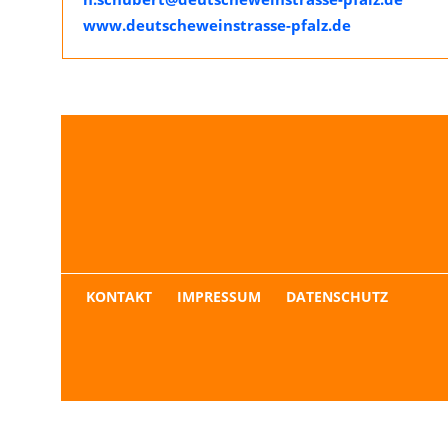
www.deutscheweinstrasse-pfalz.de
NAVIGATION
KONTAKT
IMPRESSUM
DATENSCHUTZ
ÜBERSPRINGEN