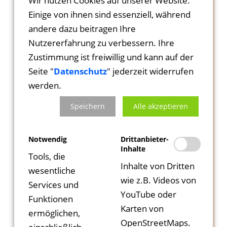
Wir nutzen Cookies auf unserer Website.
Netzwerk Korea-Managern Herrn Park und
Kontakt
Einige von ihnen sind essenziell, während
Frau Yang, am 5. Juli auch in Maikammer zu
andere dazu beitragen Ihre
Gast.
Impressu
Nutzererfahrung zu verbessern. Ihre
Zustimmung ist freiwillig und kann auf der
Ortsbürgermeister Karl Schäfer und die
Datenschu
Seite "
Datenschutz
" jederzeit widerrufen
Leiterin des Maikammerer Büros für
werden.
Tourismus, Maria Bergold informierten die
Suche
Speichern
Alle akzeptieren
südkoreanischen Gäste ausführlich über die
cittaslow-Aktivitäten der Gemeinde. Bei
einem Informationsgang durch den Ort
Notwendig
Drittanbieter-
Inhalte
konnten die Besucher Lavendelgarten,
Tools, die
Inhalte von Dritten
Bürgerhaus, Vinothek und Marktplatz
wesentliche
wie z.B. Videos von
besichtigen aber auch das neu renovierte
Services und
YouTube oder
und barrierefreie Freibad sowie der
Funktionen
Karten von
Mediterrane Garten, dessen 20-jähriges
ermöglichen,
OpenStreetMaps.
Bestehen vor Kurzem gefeiert wurde,