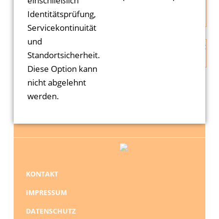
einschließlich
beeindruckte die Delegation sehr.
Identitätsprüfung,
Servicekontinuität
und
Standortsicherheit.
Diese Option kann
nicht abgelehnt
werden.
NAVIGATION
KONTAKT
ÜBERSPRINGEN
IMPRESSUM
DATENSCHUTZ