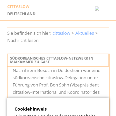
CITTASLOW
DEUTSCHLAND
Startseite
cittaslow
Aktuelles
Cittaslow
Nachricht lesen
Geschichte
SÜDKOREANISCHES CITTASLOW-NETZWERK IN
MAIKAMMER ZU GAST
Mitglieder
Nach ihrem Besuch in Deidesheim war eine
südkoreanische cittaslow-Delegation unter
Dabei sein
Führung von Prof. Bon Sohn (Vizepräsident
cittaslow-International und Koordinator des
Aktuelles
Cittaslow-Korea-Netzwerkes) und Frau Jang
(Generalsekretärin des cittaslow-Netzwerks
Service
Cookiehinweis
Korea) zusammen mit den Cittaslow-