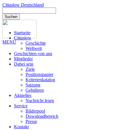
Cittaslow
Deutschland
Suchen
Startseite
Cittaslow
MENÜ
Geschichte
Weltweit
Geschichten von uns
Mitglieder
Dabei sein
Ziele
Positionspapier
Kriterienkatalog
Satzung
Gebühren
Aktuelles
Nachricht lesen
Service
Bilderpool
Downloadbereich
Presse
Kontakt